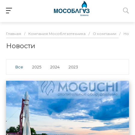
Главная
/
Компания Мособлгазтехника
/
О компании
/
Ново
Новости
Все
2025
2024
2023