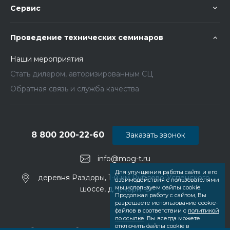
Сервис
Проведение технических семинаров
Наши мероприятия
Стать дилером, авторизированным СЦ
Обратная связь и служба качества
8 800 200-22-60
Заказать звонок
info@mog-t.ru
Для улучшения работы сайта и его
деревня Раздоры, 1-й км Рублево-Успенского
взаимодействия с пользователями
мы используем файлы cookie.
шоссе, д. 1, корп. Б
Продолжая работу с сайтом, Вы
разрешаете использование cookie-
файлов в соответствии с
политикой
по ссылке
. Вы всегда можете
отключить файлы cookie в