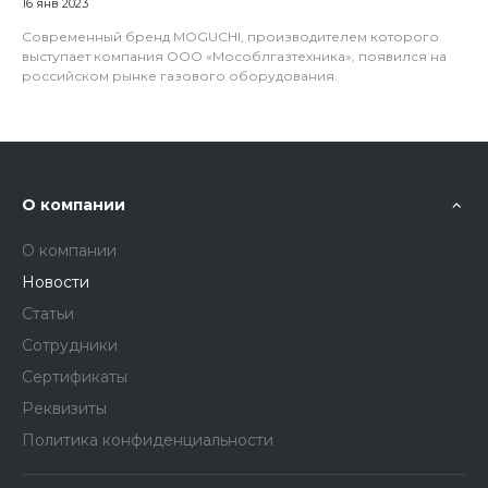
16 янв 2023
Современный бренд MОGUCHI, производителем которого
выступает компания ООО «Мособлгазтехника», появился на
российском рынке газового оборудования.
О компании
О компании
Новости
Статьи
Сотрудники
Сертификаты
Реквизиты
Политика конфиденциальности