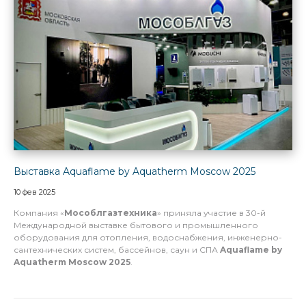
Выставка Aquaflame by Aquatherm Moscow 2025
10 фев 2025
Компания «
Мособлгазтехника
» приняла участие в 30-й
Международной выставке бытового и промышленного
оборудования для отопления, водоснабжения, инженерно-
сантехнических систем, бассейнов, саун и СПА
Aquaflame by
Aquatherm Moscow 2025
.